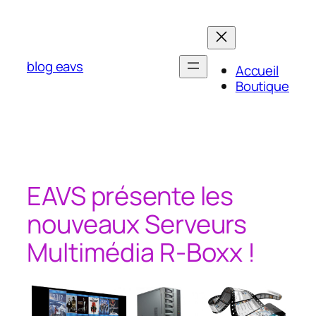
Aller
au
contenu
blog eavs
Accueil
Boutique
EAVS présente les
nouveaux Serveurs
Multimédia R-Boxx !