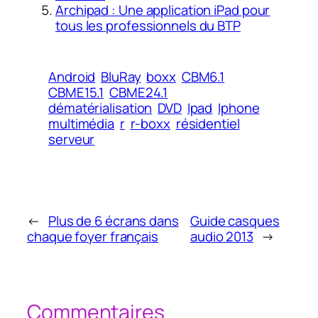
Archipad : Une application iPad pour
tous les professionnels du BTP
Android
BluRay
boxx
CBM6.1
CBME15.1
CBME24.1
dématérialisation
DVD
Ipad
Iphone
multimédia
r
r-boxx
résidentiel
serveur
←
Plus de 6 écrans dans
Guide casques
chaque foyer français
audio 2013
→
Commentaires