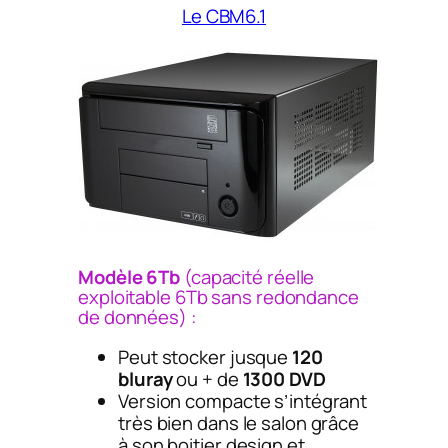
Le CBM6.1
Modèle 6Tb
(capacité réelle
exploitable 6Tb sans redondance
de données) :
Peut stocker jusque
120
bluray
ou + de
1300 DVD
Version compacte s’intégrant
très bien dans le salon grâce
à son boitier design et