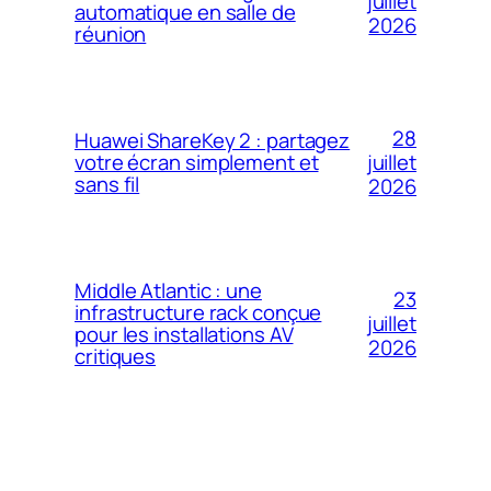
juillet
automatique en salle de
2026
réunion
28
Huawei ShareKey 2 : partagez
votre écran simplement et
juillet
sans fil
2026
Middle Atlantic : une
23
infrastructure rack conçue
juillet
pour les installations AV
2026
critiques