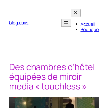
Aller
au
contenu
blog eavs
Accueil
Boutique
Des chambres d’hôtel
équipées de miroir
media « touchless »