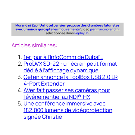
Morandini Zap: Un hôtel parisien propose des chambres futuristes
avec un miroir qui capte les mouvements
Vidéo
jeanmarcmorandini
sélectionnée dans
Replay TV
Articles similaires:
1er jour à l’InfoComm de Dubaï…
ProDVX SD-22 : un écran petit format
dédié à l’affichage dynamique
Gefen annonce la ToolBox USB 2.0 LR
4-Port Extender
AVer fait passer ses caméras pour
l’événementiel au NDI®|HX
Une conférence immersive avec
182.000 lumens de vidéoprojection
signée Christie