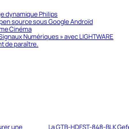
age dynamique Philips
 open source sous Google Androïd
ome Cinéma
 « Signaux Numériques » avec LIGHTWARE
 de paraître.
urer une
La GTB-HDFST-848-BLK Gefen,