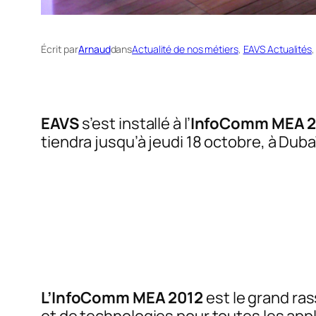
Écrit par
Arnaud
dans
Actualité de nos métiers
, 
EAVS Actualités
,
EAVS
s’est installé à l’
InfoComm MEA 
tiendra jusqu’à jeudi 18 octobre, à Duba
L’InfoComm MEA 2012
est le grand ra