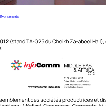
 
Evénements
2012
(stand TA-G25 du Cheikh Za-abeel Hall), q
ï.
ssemblement des sociétés productrices et di