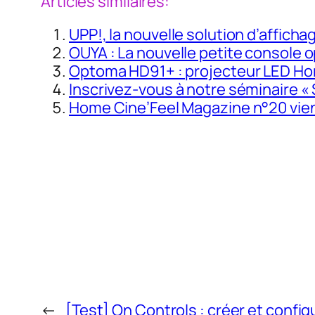
Articles similaires:
UPP!, la nouvelle solution d’affich
OUYA : La nouvelle petite console
Optoma HD91+ : projecteur LED H
Inscrivez-vous à notre séminaire
Home Cine’Feel Magazine n°20 vient
←
[Test] On Controls : créer et config