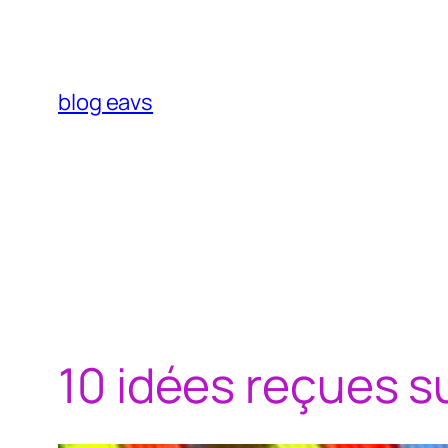
Aller
au
contenu
blog eavs
10 idées reçues s