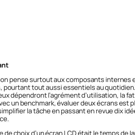
ant
on pense surtout aux composants internes et 
s, pourtant tout aussi essentiels au quotidien
eux dépendront l’agrément d’utilisation, la fati
ec un benchmark, évaluer deux écrans est plu
implifier la tâche en passant en revue dix id
nce.
e de choix d’un écran LCD était le temps de l