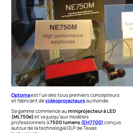
Optoma
est l’un des tous premiers concepteurs
et fabricant de
vidéoprojecteurs
au monde.
Sa gamme commence au
miniprojecteur à LED
(ML750e)
et va jusqu’aux modèles
professionnels à
7500 lumens
(EH7700)
conçus
autour de la technologie DLP de Texas