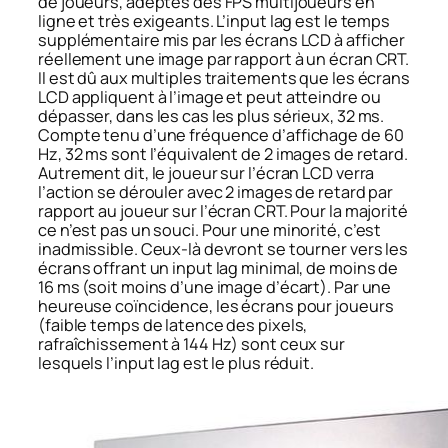
de joueurs, adeptes des FPS multijoueurs en
ligne et très exigeants. L’input lag est le temps
supplémentaire mis par les écrans LCD à afficher
réellement une image par rapport à un écran CRT.
Il est dû aux multiples traitements que les écrans
LCD appliquent à l’image et peut atteindre ou
dépasser, dans les cas les plus sérieux, 32 ms.
Compte tenu d’une fréquence d’affichage de 60
Hz, 32 ms sont l’équivalent de 2 images de retard.
Autrement dit, le joueur sur l’écran LCD verra
l’action se dérouler avec 2 images de retard par
rapport au joueur sur l’écran CRT. Pour la majorité
ce n’est pas un souci. Pour une minorité, c’est
inadmissible. Ceux-là devront se tourner vers les
écrans offrant un input lag minimal, de moins de
16 ms (soit moins d’une image d’écart). Par une
heureuse coïncidence, les écrans pour joueurs
(faible temps de latence des pixels,
rafraîchissement à 144 Hz) sont ceux sur
lesquels l’input lag est le plus réduit.