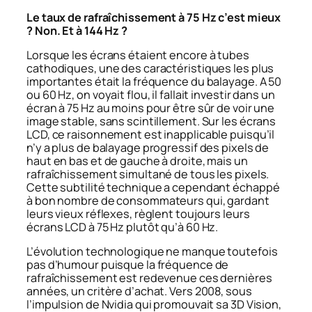
Le taux de rafraîchissement à 75 Hz c’est mieux
? Non. Et à 144 Hz ?
Lorsque les écrans étaient encore à tubes
cathodiques, une des caractéristiques les plus
importantes était la fréquence du balayage. A 50
ou 60 Hz, on voyait flou, il fallait investir dans un
écran à 75 Hz au moins pour être sûr de voir une
image stable, sans scintillement. Sur les écrans
LCD, ce raisonnement est inapplicable puisqu’il
n’y a plus de balayage progressif des pixels de
haut en bas et de gauche à droite, mais un
rafraîchissement simultané de tous les pixels.
Cette subtilité technique a cependant échappé
à bon nombre de consommateurs qui, gardant
leurs vieux réflexes, règlent toujours leurs
écrans LCD à 75 Hz plutôt qu’à 60 Hz.
L’évolution technologique ne manque toutefois
pas d’humour puisque la fréquence de
rafraîchissement est redevenue ces dernières
années, un critère d’achat. Vers 2008, sous
l’impulsion de Nvidia qui promouvait sa 3D Vision,