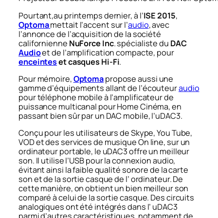
Pourtant,au printemps dernier, à l’
ISE 2015
,
Optoma
mettait l’accent sur l’
audio
, avec
l’annonce de l’acquisition de la société
californienne
NuForce Inc
. spécialiste du
DAC
Audio
et de l’amplification compacte, pour
enceintes
et casques Hi-Fi
.
Pour mémoire,
Optoma
propose aussi une
gamme d’équipements allant de l’écouteur
audio
pour téléphone mobile à l’amplificateur de
puissance multicanal pour Home Cinéma, en
passant bien sûr par un DAC mobile, l’uDAC3.
Conçu pour les utilisateurs de Skype, You Tube,
VOD et des services de musique On line, sur un
ordinateur portable, le uDAC3 offre un meilleur
son. Il utilise l’USB pour la connexion audio,
évitant ainsi la faible qualité sonore de la carte
son et de la sortie casque de l’ ordinateur. De
cette manière, on obtient un bien meilleur son
comparé à celui de la sortie casque. Des circuits
analogiques ont été intégrés dans l’ uDAC3
parmi d’autres caractéristiques, notamment de