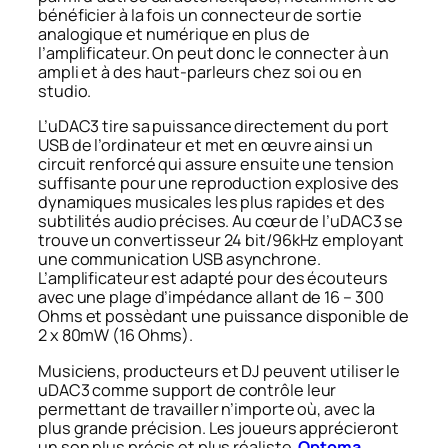
bénéficier à la fois un connecteur de sortie
analogique et numérique en plus de
l’amplificateur. On peut donc le connecter à un
ampli et à des haut-parleurs chez soi ou en
studio.
L’uDAC3 tire sa puissance directement du port
USB de l’ordinateur et met en œuvre ainsi un
circuit renforcé qui assure ensuite une tension
suffisante pour une reproduction explosive des
dynamiques musicales les plus rapides et des
subtilités audio précises. Au cœur de l’uDAC3 se
trouve un convertisseur 24 bit/96kHz employant
une communication USB asynchrone.
L’amplificateur est adapté pour des écouteurs
avec une plage d’impédance allant de 16 – 300
Ohms et possèdant une puissance disponible de
2 x 80mW (16 Ohms).
Musiciens, producteurs et DJ peuvent utiliser le
uDAC3 comme support de contrôle leur
permettant de travailler n’importe où, avec la
plus grande précision. Les joueurs apprécieront
un son plus précis et plus réaliste.
Optoma