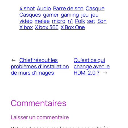
4 shot
Audio
Barre de son
Casque
Casques
gamer
gaming
jeu
jeu
vidéo
melee
micro
n1
Polk
set
Son
X box
X box 360
X Box One
←
Chief résout les
Qu’est ce qui
problèmes d’installation
change avec le
de murs d’images
HDMI 2.0 ?
→
Commentaires
Laisser un commentaire