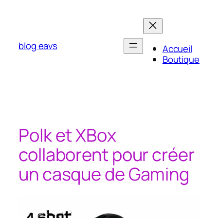
Aller
au
contenu
blog eavs
Accueil
Boutique
Polk et XBox
collaborent pour créer
un casque de Gaming