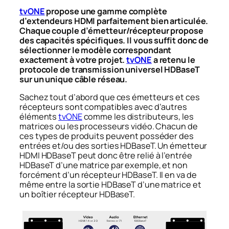
tvONE
propose une gamme complète
d’extendeurs HDMI parfaitement bien articulée.
Chaque couple d’émetteur/récepteur propose
des capacités spécifiques. Il vous suffit donc de
sélectionner le modèle correspondant
exactement à votre projet.
tvONE
a retenu le
protocole de transmission universel HDBaseT
sur un unique câble réseau.
Sachez tout d’abord que ces émetteurs et ces
récepteurs sont compatibles avec d’autres
éléments
tvONE
comme les distributeurs, les
matrices ou les processeurs vidéo. Chacun de
ces types de produits peuvent posséder des
entrées et/ou des sorties HDBaseT. Un émetteur
HDMI HDBaseT peut donc être relié à l’entrée
HDBaseT d’une matrice par exemple, et non
forcément d’un récepteur HDBaseT. Il en va de
même entre la sortie HDBaseT d’une matrice et
un boîtier récepteur HDBaseT.