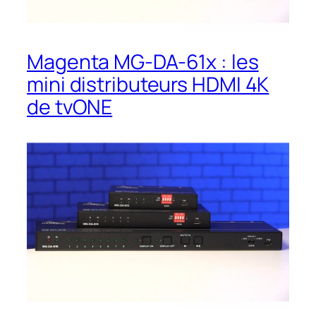
Magenta MG-DA-61x : les
mini distributeurs HDMI 4K
de tvONE