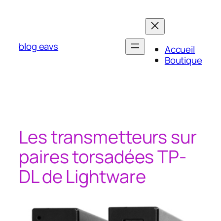
Aller
au
contenu
blog eavs
Accueil
Boutique
Les transmetteurs sur
paires torsadées TP-
DL de Lightware