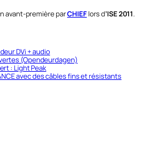
n avant-première par
CHIEF
lors d
’ISE 2011
.
deur DVi + audio
uvertes (Opendeurdagen)
rt : Light Peak
CE avec des câbles fins et résistants