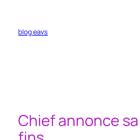
Aller
au
contenu
blog eavs
Chief annonce sa
fins