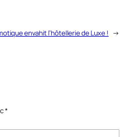
otique envahit l’hôtellerie de Luxe !
→
ec
*