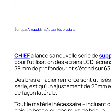
Écrit par
Arnaud
dans
Actualités produits
CHIEF
a lancé sa nouvelle série de
sup
pour l’utilisation des écrans LCD, écra
38 mm de profondeur et s’étend sur 63
Des bras en acier renforcé sont utilisés
série, est qu’un ajustement de 25mm est
de façon latérale.
Tout le matériel nécessaire – incluant d
bois, le béton, ou des murs de brique.