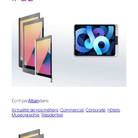
Écrit par
Alban
dans
Actualité de nos métiers
, 
Commercial
, 
Corporate
, 
Hôtels
, 
Muséographie
, 
Résidentiel