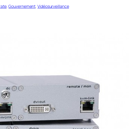
rate
, 
Gouvernement
, 
Vidéosurveillance