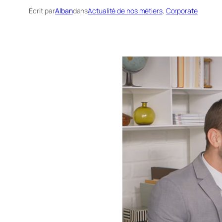
Écrit par
Alban
dans
Actualité de nos métiers
, 
Corporate