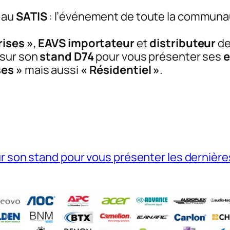
 au
SATIS
: l’événement de toute la communau
rises »
,
EAVS
importateur
et
distributeur
de
 sur son
stand D74
pour vous présenter ses
e
ses »
mais aussi
« Résidentiel »
.
ur son stand pour vous présenter les dernièr