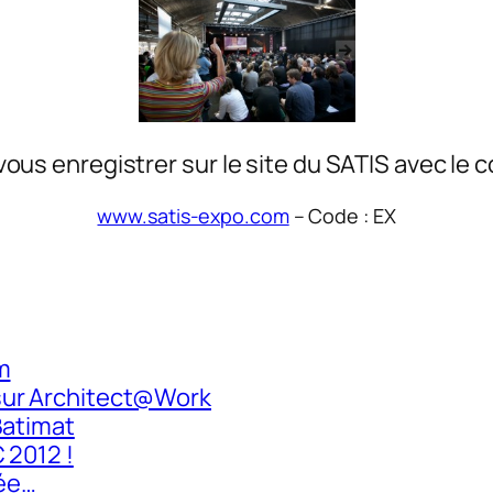
de vous enregistrer sur le site du SATIS avec l
www.satis-expo.com
– Code : EX
m
sur Architect@Work
Batimat
 2012 !
née…