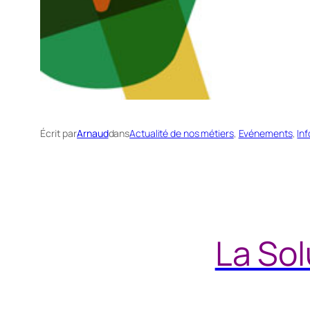
Écrit par
Arnaud
dans
Actualité de nos métiers
, 
Evénements
, 
In
La Sol