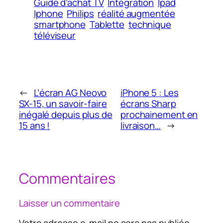
Guide d’achat TV
Intégration
Ipad
Iphone
Philips
réalité augmentée
smartphone
Tablette
technique
téléviseur
←
L’écran AG Neovo
iPhone 5 : Les
SX-15, un savoir-faire
écrans Sharp
inégalé depuis plus de
prochainement en
15 ans !
livraison…
→
Commentaires
Laisser un commentaire
Votre adresse e-mail ne sera pas publiée.