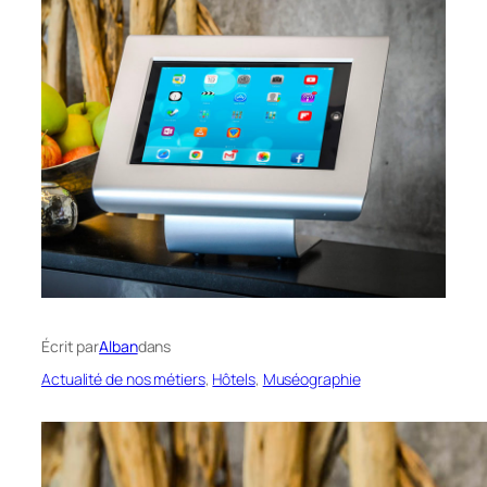
Écrit par
Alban
dans
Actualité de nos métiers
, 
Hôtels
, 
Muséographie