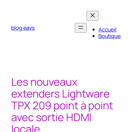
Aller
au
contenu
blog eavs
Accueil
Boutique
Les nouveaux
extenders Lightware
TPX 209 point à point
avec sortie HDMI
locale