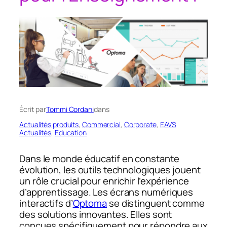
Écrit par
Tommi Cordani
dans
Actualités produits
, 
Commercial
, 
Corporate
, 
EAVS
Actualités
, 
Education
Dans le monde éducatif en constante
évolution, les outils technologiques jouent
un rôle crucial pour enrichir l’expérience
d’apprentissage. Les écrans numériques
interactifs d’
Optoma
se distinguent comme
des solutions innovantes. Elles sont
conçues spécifiquement pour répondre aux