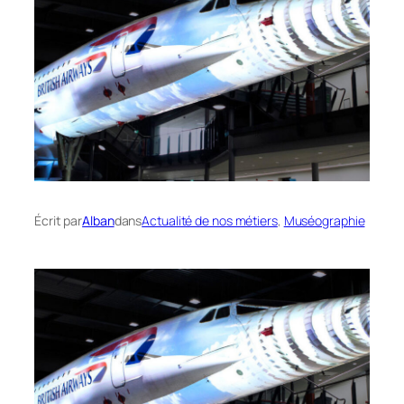
Écrit par
Alban
dans
Actualité de nos métiers
, 
Muséographie