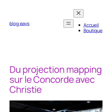
Aller
au
contenu
blog eavs
Accueil
Boutique
Du projection mapping
sur le Concorde avec
Christie