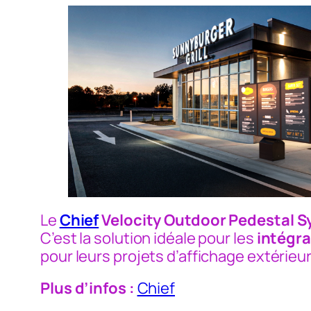
Le
Chief
Velocity Outdoor Pedestal 
C’est la solution idéale pour les
intégra
pour leurs projets d’affichage extérieur
Plus d’infos :
Chief