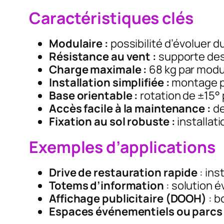
Caractéristiques clés
Modulaire :
possibilité d’évoluer d
Résistance au vent :
supporte des
Charge maximale :
68 kg par modu
Installation simplifiée :
montage po
Base orientable :
rotation de ±15° p
Accès facile à la maintenance :
de
Fixation au sol robuste :
installati
Exemples d’applications
Drive de restauration rapide
: ins
Totems d’information
: solution 
Affichage publicitaire (DOOH)
: b
Espaces événementiels ou parcs 