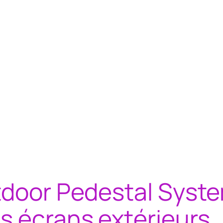
tdoor Pedestal System
s écrans extérieurs