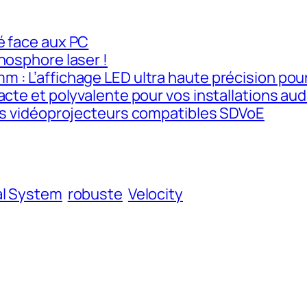
é face aux PC
hosphore laser !
 : L’affichage LED ultra haute précision po
cte et polyvalente pour vos installations aud
ers vidéoprojecteurs compatibles SDVoE
l System
robuste
Velocity