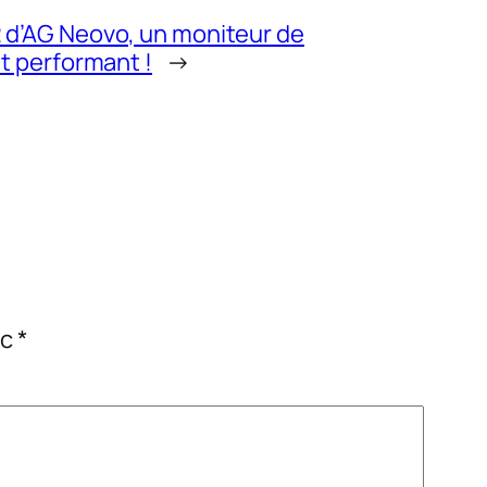
 d’AG Neovo, un moniteur de
t performant !
→
ec
*