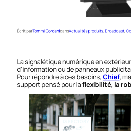
Écrit par
Tommi Cordani
dans
Actualités produits
, 
Broadcast
, 
Co
La signalétique numérique en extérieur
d’information ou de panneaux publicitai
Pour répondre à ces besoins,
Chief
, m
support pensé pour la
flexibilité, la r