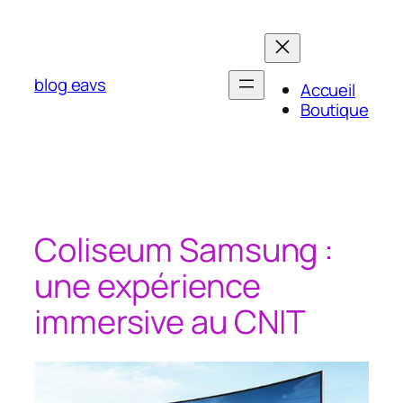
Aller
au
contenu
blog eavs
Accueil
Boutique
Coliseum Samsung :
une expérience
immersive au CNIT