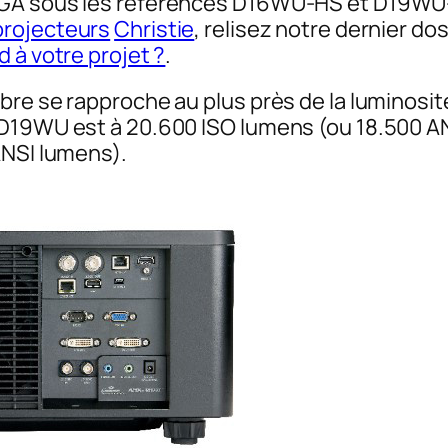
XGA sous les références D16WU-HS et D19WU-H
projecteurs
Christie
, relisez notre dernier do
 à votre projet ?
.
re se rapproche au plus près de la luminosité 
 D19WU est à 20.600 ISO lumens (ou 18.500 A
ANSI lumens).