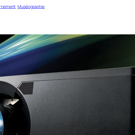
rnement
, 
Muséographie