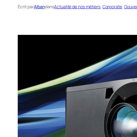
Écrit par
Alban
dans
Actualité de nos métiers
, 
Corporate
, 
Gouve