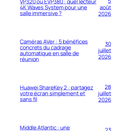
5
VP320 ou EVP380 : quel lecteur
4K Waves System pour une
août
salle immersive ?
2026
Caméras AVer : 5 bénéfices
30
concrets du cadrage
juillet
automatique en salle de
2026
réunion
28
Huawei ShareKey 2 : partagez
votre écran simplement et
juillet
sans fil
2026
Middle Atlantic : une
23