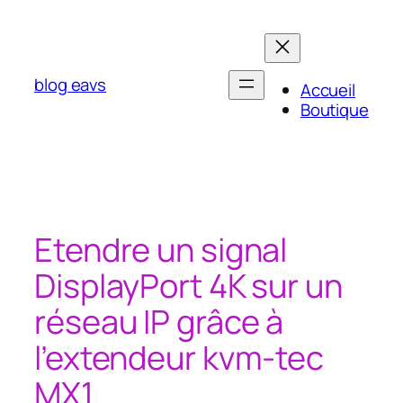
Aller
au
contenu
blog eavs
Accueil
Boutique
Etendre un signal
DisplayPort 4K sur un
réseau IP grâce à
l’extendeur kvm-tec
MX1