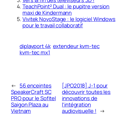
Vers la fin des téléviseurs 3D !
TeachPoint² Dual : le pupitre version
maxi de Kindermann
Vivitek NovoStage : le logiciel Windows
pour le travail collaboratif
diplayport 4k
extendeur kvm-tec
kvm-tec mx1
←
56 enceintes
[JPO2018] J-1 pour
SpeakerCraft SC
découvrir toutes les
PRO pour le Sofitel
innovations de
Saigon Plaza au
l’intégration
Vietnam
audiovisuelle !
→