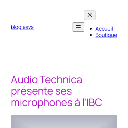
Aller
au
contenu
blog eavs
Accueil
Boutique
Audio Technica
présente ses
microphones à l’IBC