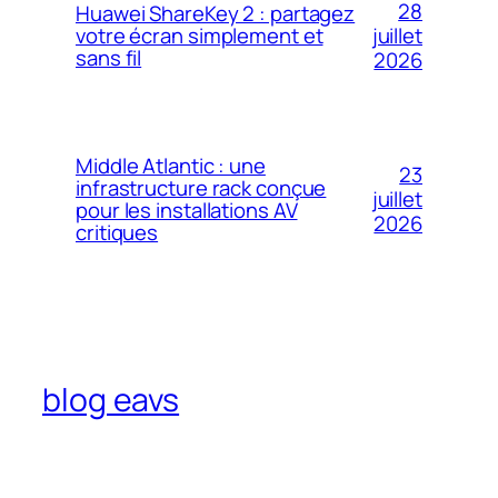
28
Huawei ShareKey 2 : partagez
votre écran simplement et
juillet
sans fil
2026
Middle Atlantic : une
23
infrastructure rack conçue
juillet
pour les installations AV
2026
critiques
blog eavs