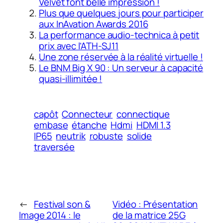
Velvet font belle impression !
Plus que quelques jours pour participer
aux InAvation Awards 2016
La performance audio-technica à petit
prix avec l’ATH-SJ11
Une zone réservée à la réalité virtuelle !
Le BNM Big X 90 : Un serveur à capacité
quasi-illimitée !
capôt
Connecteur
connectique
embase
étanche
Hdmi
HDMI 1.3
IP65
neutrik
robuste
solide
traversée
←
Festival son &
Vidéo : Présentation
Image 2014 : le
de la matrice 25G