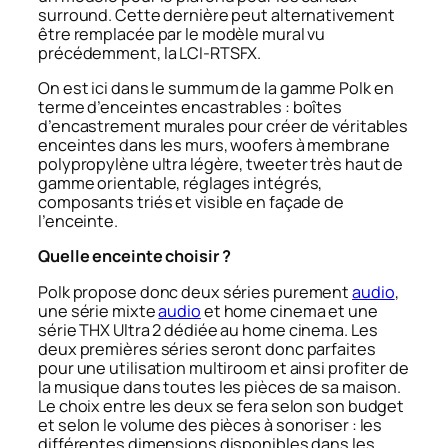
surround. Cette dernière peut alternativement
être remplacée par le modèle mural vu
précédemment, la LCI-RTSFX.
On est ici dans le summum de la gamme Polk en
terme d’enceintes encastrables : boîtes
d’encastrement murales pour créer de véritables
enceintes dans les murs, woofers à membrane
polypropylène ultra légère, tweeter très haut de
gamme orientable, réglages intégrés,
composants triés et visible en façade de
l’enceinte.
Quelle enceinte choisir ?
Polk propose donc deux séries purement
audio
,
une série mixte
audio
et home cinema et une
série THX Ultra 2 dédiée au home cinema. Les
deux premières séries seront donc parfaites
pour une utilisation multiroom et ainsi profiter de
la musique dans toutes les pièces de sa maison.
Le choix entre les deux se fera selon son budget
et selon le volume des pièces à sonoriser : les
différentes dimensions disponibles dans les