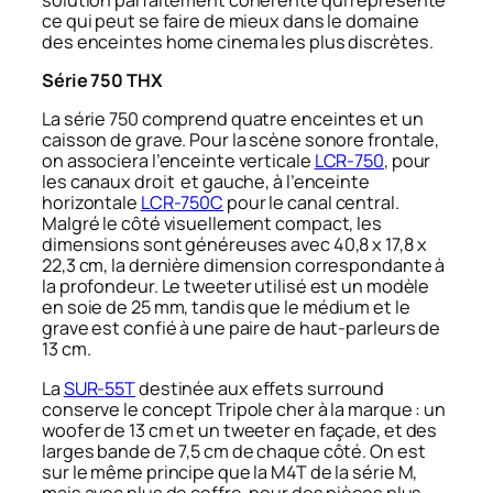
ce qui peut se faire de mieux dans le domaine
des enceintes home cinema les plus discrètes.
Série 750 THX
La série 750 comprend quatre enceintes et un
caisson de grave. Pour la scène sonore frontale,
on associera l’enceinte verticale
LCR-750
, pour
les canaux droit et gauche, à l’enceinte
horizontale
LCR-750C
pour le canal central.
Malgré le côté visuellement compact, les
dimensions sont généreuses avec 40,8 x 17,8 x
22,3 cm, la dernière dimension correspondante à
la profondeur. Le tweeter utilisé est un modèle
en soie de 25 mm, tandis que le médium et le
grave est confié à une paire de haut-parleurs de
13 cm.
La
SUR-55T
destinée aux effets surround
conserve le concept Tripole cher à la marque : un
woofer de 13 cm et un tweeter en façade, et des
larges bande de 7,5 cm de chaque côté. On est
sur le même principe que la M4T de la série M,
mais avec plus de coffre, pour des pièces plus