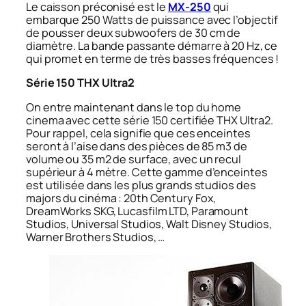
Le caisson préconisé est le
MX-250
qui
embarque 250 Watts de puissance avec l’objectif
de pousser deux subwoofers de 30 cm de
diamètre. La bande passante démarre à 20 Hz, ce
qui promet en terme de très basses fréquences !
Série 150 THX Ultra2
On entre maintenant dans le top du home
cinema avec cette série 150 certifiée THX Ultra2.
Pour rappel, cela signifie que ces enceintes
seront à l’aise dans des pièces de 85 m3 de
volume ou 35 m2 de surface, avec un recul
supérieur à 4 mètre. Cette gamme d’enceintes
est utilisée dans les plus grands studios des
majors du cinéma : 20th Century Fox,
DreamWorks SKG, Lucasfilm LTD, Paramount
Studios, Universal Studios, Walt Disney Studios,
Warner Brothers Studios, …