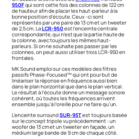
950F
qui sont cette fois des colonnes de 122 cm
de hauteur afin de placer les haut-parleur à la
bonne position d’écoute. Ceux -ci sont
représentés par une paire de 13 cm et un tweeter
de 2,5 cm. La
LCR-950
est l’enceinte centrale
correspondante, qui n’est que la partie haute de
la colonne, avec toujours les mêmes haut-
parleurs. Si on ne souhaite pas passer par les
colonnes, on peut aussi utiliser trois LCR-950 en
frontales.
MK Sound emploi sur ces modèles des filtres
passifs Phase-Focused™ qui ont pour but de
linéariser la réponse en fréquence aussi bien
dans le plan horizontal que dans le plan vertical.
Le résultat à l’écoute donne un message sonore
cohérent, où toutes les fréquences arrivent
ensemble jusqu’à l’oreille pour ne faire qu’un.
L’enceinte surround
SUR-95T
est toujours basée
sur le concept tripole vu précédemment : un
woofer de 13 cm et un tweeter en façade, un
médium large bande de 9 cm de chaque côté.