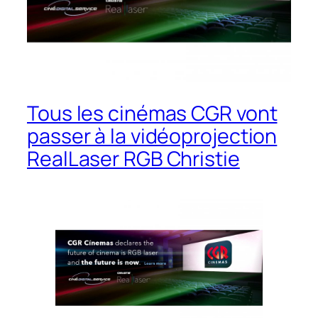
Tous les cinémas CGR vont
passer à la vidéoprojection
RealLaser RGB Christie