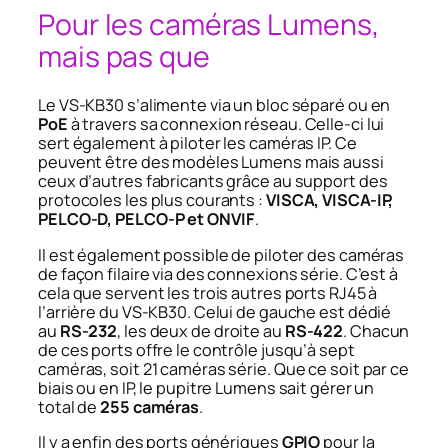
Pour les caméras Lumens,
mais pas que
Le VS-KB30 s’alimente via un bloc séparé ou en
PoE
à travers sa connexion réseau. Celle-ci lui
sert également à piloter les caméras IP. Ce
peuvent être des modèles Lumens mais aussi
ceux d’autres fabricants grâce au support des
protocoles les plus courants :
VISCA, VISCA-IP,
PELCO-D, PELCO-P et ONVIF
.
Il est également possible de piloter des caméras
de façon filaire via des connexions série. C’est à
cela que servent les trois autres ports RJ45 à
l’arrière du VS-KB30. Celui de gauche est dédié
au
RS-232
, les deux de droite au
RS-422
. Chacun
de ces ports offre le contrôle jusqu’à sept
caméras, soit 21 caméras série. Que ce soit par ce
biais ou en IP, le pupitre Lumens sait gérer un
total de
255 caméras
.
Il y a enfin des ports génériques
GPIO
pour la