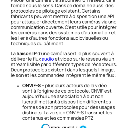
Piloter une caméra via sa connexion réseau, cela
tombe sous le sens. Dans ce domaine aussi des
protocoles de pilotage existent. Certains
fabricants peuvent mettre à disposition une API
pour attaquer directement leurs caméras via une
communication ouverte. C’est utile pour intégrer
les caméras dans des systèmes d’automation et
les lier à d’autres fonctions audiovisuelles ou
techniques du bâtiment.
La
liaison IP
d’une caméra sert le plus souvent à
délivrer le flux
audio
et vidéo sur le réseau via un
stream lisible par différents types de récepteurs.
Deux protocoles existent dans lesquels l’image,
le son et les commandes intègrent le même flux :
ONVIF-S
– plusieurs acteurs de la vidéo
sont à l’origine de ce protocole. ONVIF est
aujourd’hui une association à but non
lucratif mettant à disposition différentes
formes de son protocoles pour des usages
distincts. La version ONVIF-S transmet les
contenus et les commandes PTZ.