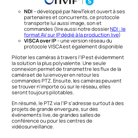
NDI
– développé par NewTek et ouvert à ses
partenaires et concurrents, ce protocole
transporte lui aussi image, son et
commandes (lire aussi notre dossier
NDI : le
format AV sur IP dédié à la production live
)
VISCA over IP
– une version réseau du
protocole VISCA est également disponible
Piloter les caméras à travers l’IP est évidemment
la solution la plus polyvalente. Une seule
connexion permet de transmettre les flux de la
caméra et de lui envoyer en retour les
commandes PTZ. Ensuite, les caméras peuvent
se trouver n’importe où sur le réseau, elles
seront toujours pilotables.
En résumé, le PTZ via l’IP s’adresse surtout à des
projets de grande envergure, sur des
événements live, de grandes salles de
conférence ou pour les centres de
vidéosurveillance.