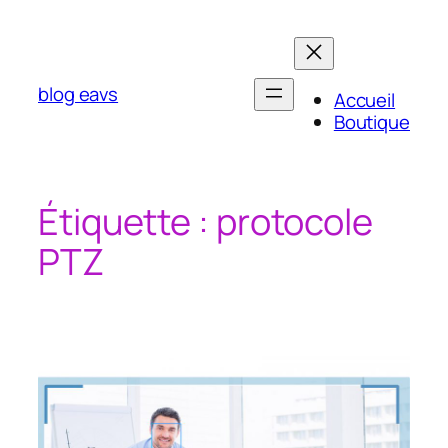
Aller
au
contenu
blog eavs
Accueil
Boutique
Étiquette :
protocole
PTZ