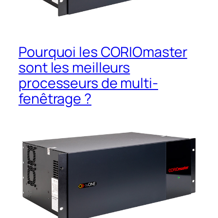
Pourquoi les CORIOmaster
sont les meilleurs
processeurs de multi-
fenêtrage ?