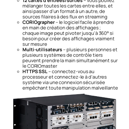
12 cartes d’entrées/sorties
– vous pouvez
mélanger toutes les cartes entre elles, et
ainsi passer d’un format à un autre, de
sources filaires à des flux en streaming
CORIOgrapher
– le logiciel facile à prendre
en main de création des affichages ;
chaque image peut pivoter jusqu’à 360° si
besoin pour créer des affichages vraiment
sur mesure
Multi-utilisateurs
– plusieurs personnes et
plusieurs systèmes de contrôle tiers
peuvent prendre la main simultanément sur
le CORIOmaster
HTTPS SSL
– connectez-vous au
processeur et connectez-le à d’autres
système via une connexion sécurisée
empêchant toute manipulation malveillante