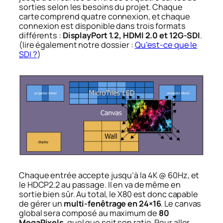
sorties selon les besoins du projet. Chaque
carte comprend quatre connexion, et chaque
connexion est disponible dans trois formats
différents :
DisplayPort 1.2, HDMI 2.0 et 12G-SDI
.
(lire également notre dossier :
Qu’est-ce que le
SDI ?
)
Chaque entrée accepte jusqu’à la 4K @ 60Hz, et
le HDCP2.2 au passage. Il en va de même en
sortie bien sûr. Au total, le X80 est donc capable
de gérer un
multi-fenêtrage en 24×16
. Le canvas
global sera composé au maximum de
80
MegaPixels
, quel que soit son ratio. Pour aller