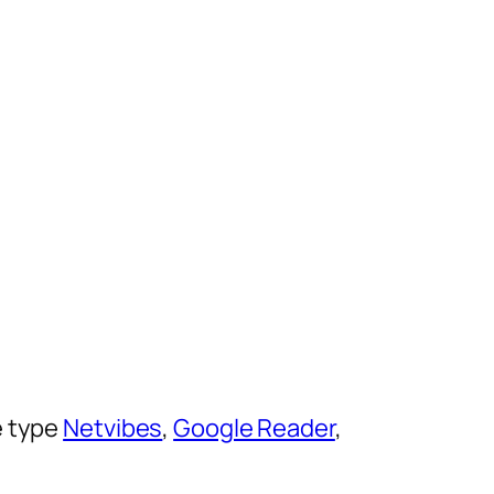
e type
Netvibes
,
Google Reader
,