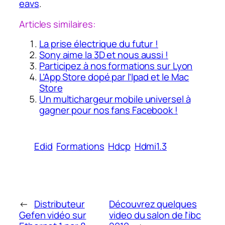
eavs
.
Articles similaires:
La prise électrique du futur !
Sony aime la 3D et nous aussi !
Participez à nos formations sur Lyon
L’App Store dopé par l’Ipad et le Mac
Store
Un multichargeur mobile universel à
gagner pour nos fans Facebook !
Edid
Formations
Hdcp
Hdmi1.3
←
Distributeur
Découvrez quelques
Gefen vidéo sur
video du salon de l’ibc