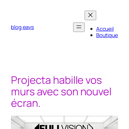
Aller
au
contenu
blog eavs
Accueil
Boutique
Projecta habille vos
murs avec son nouvel
écran.