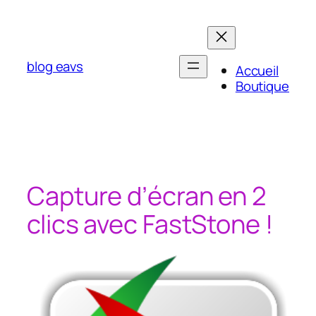
Aller
au
contenu
blog eavs
Accueil
Boutique
Capture d’écran en 2
clics avec FastStone !