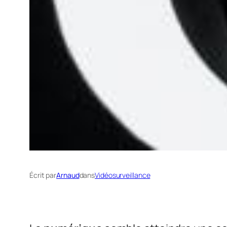
Écrit par
Arnaud
dans
Vidéosurveillance