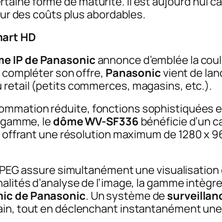
taine forme de maturité. Il est aujourd’hui c
pour des coûts plus abordables.
mart HD
e IP de Panasonic
annonce d’emblée la coule
e compléter son offre,
Panasonic
vient de la
retail (petits commerces, magasins, etc.).
mmation réduite, fonctions sophistiquées et
a gamme, le
dôme WV-SF336
bénéficie d’un c
if, offrant une résolution maximum de 1280 x
t JPEG assure simultanément une visualisatio
nalités d’analyse de l’image, la gamme intègr
ic de Panasonic
. Un système de
surveilla
ain, tout en déclenchant instantanément une