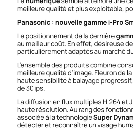
Le
numérique
semble atteindre une cer
meilleure qualité et plus exploitable, 
Panasonic : nouvelle gamme i-Pro S
Le positionnement de la dernière
gamm
au meilleur coût. En effet, désireuse d
particulièrement adaptés au marché du 
L’ensemble des produits combine conso
meilleure qualité d’image. Fleuron de l
haute sensibilité à balayage progress
de 30 ips.
La diffusion en flux multiples H.264 e
haute résolution. Au rang des fonction
associée à la technologie
Super Dynam
détecter et reconnaître un visage hum