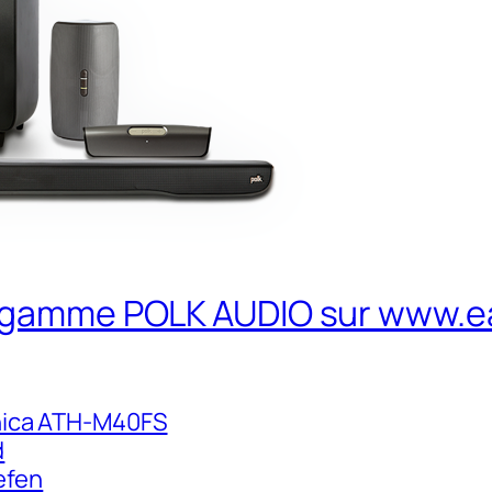
 gamme POLK AUDIO sur www.e
nica ATH-M40FS
d
efen