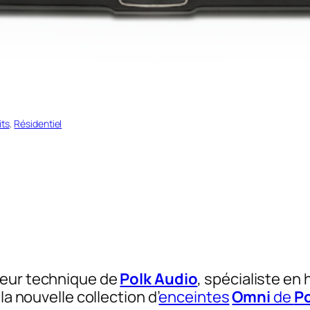
its
, 
Résidentiel
teur technique de
Polk Audio
, spécialiste en
la nouvelle collection d’
enceintes
Omni
de
P