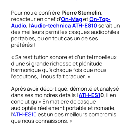
Pour notre confrère
Pierre Stemelin
,
rédacteur en chef d’
On-Mag
et
On-Top-
Audio
,
l’
Audio-technica ATH-ES10
serait un
des meilleurs parmi les casques audiophiles
portables, ou en tout cas un de ses
préférés !
« Sa restitution sonore et d’un tel moelleux
d’une si grande richesse et plénitude
harmonique qu’à chaque fois que nous
l’écoutons, il nous fait craquer. »
Après avoir décortiqué, démonté et analysé
dans ses moindres détails l’
ATH-ES1
0
, il en
conclut qu’
« En matière de casque
audiophile réellement portable et nomade,
l’
ATH-ES10
est un des meilleurs compromis
que nous connaissons. »