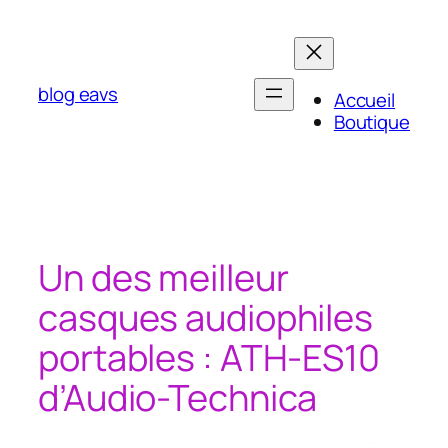
Aller
au
contenu
blog eavs
Accueil
Boutique
Un des meilleur
casques audiophiles
portables : ATH-ES10
d’Audio-Technica