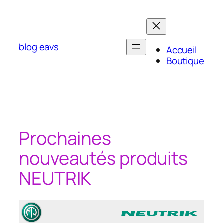
Aller
au
contenu
blog eavs
Accueil
Boutique
Prochaines
nouveautés produits
NEUTRIK