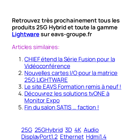
Retrouvez très prochainement tous les
produits 25G Hybrid et toute la gamme
Lightware
sur eavs-groupe.fr
Articles similaires:
CHIEF étend la Série Fusion pour la
Vidéoconférence
Nouvelles cartes I/O pour la matrice
25G LIGHTWARE
Le site EAVS Formation remis à neuf !
Découvrez les solutions tvONE à
Monitor Expo
Fin du salon SATIS … faction !
25G
25GHybrid
3D
4K
Audio
DisplayPort1.2
Ethernet
Hdmi1.4