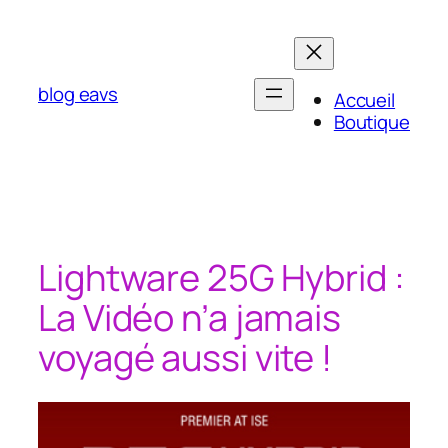
Aller
au
contenu
blog eavs
Accueil
Boutique
Lightware 25G Hybrid :
La Vidéo n’a jamais
voyagé aussi vite !