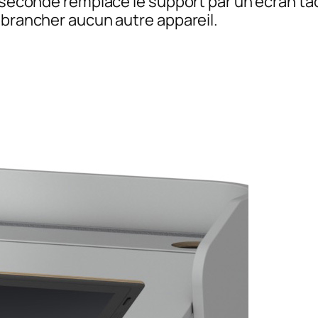
a seconde remplace le support par un écran ta
 brancher aucun autre appareil.