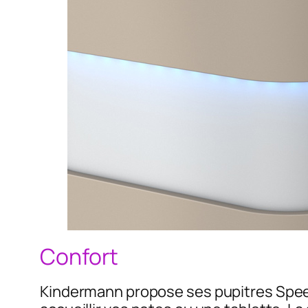
Confort
Kindermann propose ses pupitres Speec