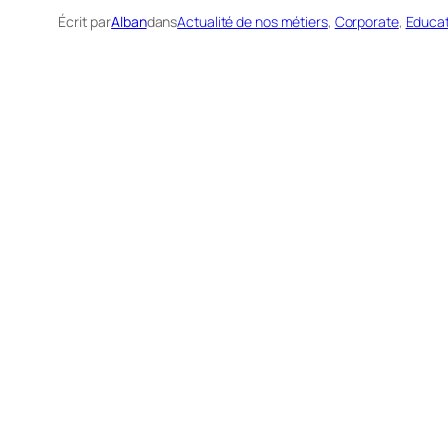
Écrit par
Alban
dans
Actualité de nos métiers
, 
Corporate
, 
Educat