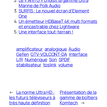
Le « Ann G » choisit la gamme Ultra
Marine de Polk Audio
SURFIS : Le nouvel écran d’Element
One
Un émetteur HDBaseT 4K multi formats
et encastrable chez Lightware
Une interface tout-terrain !
amplificateur
analogique
Audio
Gefen
GTV-VOLCONT-DA
Interface
L/R
Numérique
Son
SPDIF
stabilisateur
toslink
volume
←
La norme Ultra HD :
Présentation de la
les futurs téléviseurs à
gamme de boîtiers
très haute définition
Komtech
→