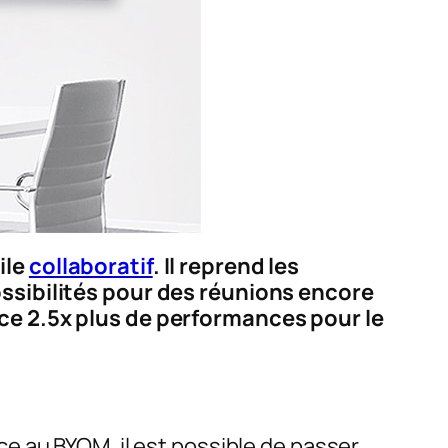
ile
collaboratif
. Il reprend les
ossibilités pour des réunions encore
e 2.5x plus de performances pour le
e au BYOM, il est possible de passer