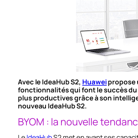
Avec le IdeaHub S2,
Huawei
propose u
fonctionnalités qui font le succès d
plus productives grâce à son intellig
nouveau IdeaHub S2.
BYOM : la nouvelle tendan
Le
IdeaHub
S2 met en avant ses capacit