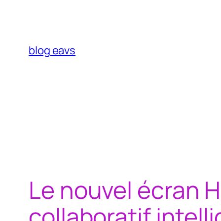
Aller
au
contenu
blog eavs
Le nouvel écran H
collaboratif intell