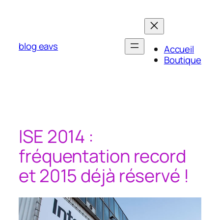
Aller
au
contenu
blog eavs
Accueil
Boutique
ISE 2014 :
fréquentation record
et 2015 déjà réservé !