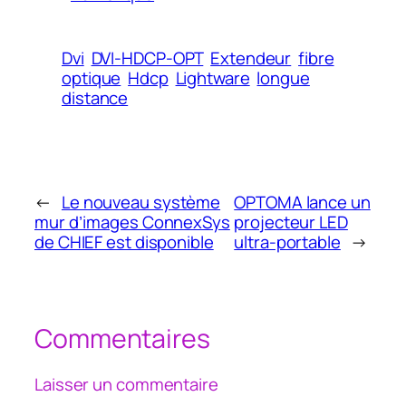
Dvi
DVI-HDCP-OPT
Extendeur
fibre
optique
Hdcp
Lightware
longue
distance
←
Le nouveau système
OPTOMA lance un
mur d’images ConnexSys
projecteur LED
de CHIEF est disponible
ultra-portable
→
Commentaires
Laisser un commentaire