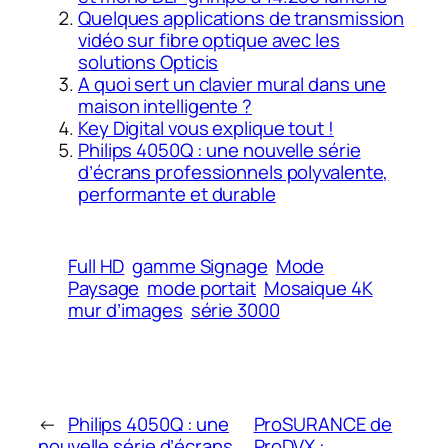
Quelques applications de transmission
vidéo sur fibre optique avec les
solutions Opticis
A quoi sert un clavier mural dans une
maison intelligente ?
Key Digital vous explique tout !
Philips 4050Q : une nouvelle série
d’écrans professionnels polyvalente,
performante et durable
Full HD
gamme Signage
Mode
Paysage
mode portait
Mosaique 4K
mur d’images
série 3000
←
Philips 4050Q : une
ProSURANCE de
nouvelle série d’écrans
ProDVX :