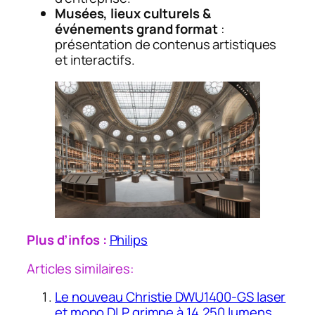
Musées, lieux culturels &
événements grand format
:
présentation de contenus artistiques
et interactifs.
Plus d’infos :
Philips
Articles similaires:
Le nouveau Christie DWU1400-GS laser
et mono DLP grimpe à 14.250 lumens