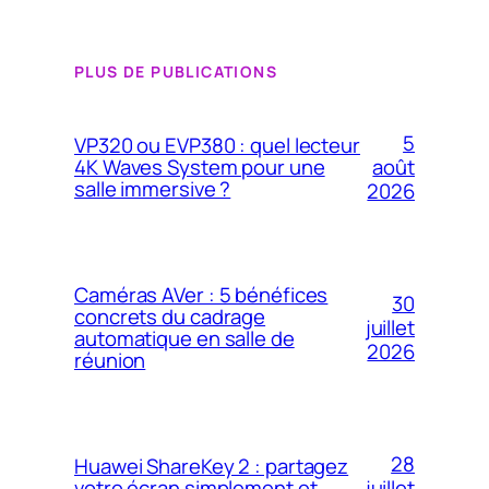
PLUS DE PUBLICATIONS
5
VP320 ou EVP380 : quel lecteur
4K Waves System pour une
août
salle immersive ?
2026
Caméras AVer : 5 bénéfices
30
concrets du cadrage
juillet
automatique en salle de
2026
réunion
28
Huawei ShareKey 2 : partagez
votre écran simplement et
juillet