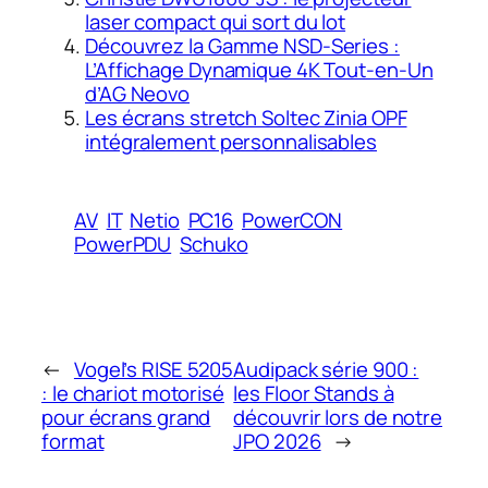
laser compact qui sort du lot
Découvrez la Gamme NSD-Series :
L’Affichage Dynamique 4K Tout-en-Un
d’AG Neovo
Les écrans stretch Soltec Zinia OPF
intégralement personnalisables
AV
IT
Netio
PC16
PowerCON
PowerPDU
Schuko
←
Vogel’s RISE 5205
Audipack série 900 :
: le chariot motorisé
les Floor Stands à
pour écrans grand
découvrir lors de notre
format
JPO 2026
→