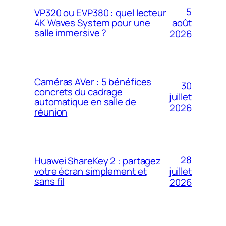
5
VP320 ou EVP380 : quel lecteur
4K Waves System pour une
août
salle immersive ?
2026
Caméras AVer : 5 bénéfices
30
concrets du cadrage
juillet
automatique en salle de
2026
réunion
28
Huawei ShareKey 2 : partagez
votre écran simplement et
juillet
sans fil
2026