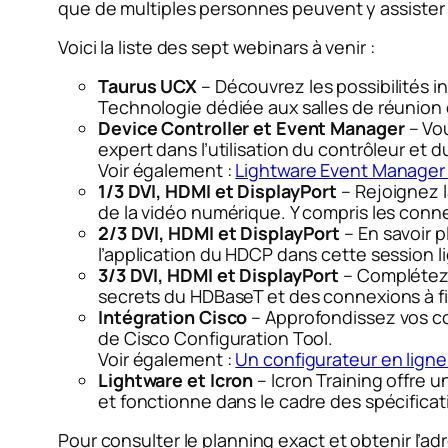
que de multiples personnes peuvent y assister s
Voici la liste des sept webinars à venir :
Taurus UCX
– Découvrez les possibilités i
Technologie dédiée aux salles de réunion 
Device Controller et Event Manager
– Vou
expert dans l’utilisation du contrôleur et
Voir également :
Lightware Event Manager : 
1/3 DVI, HDMI et DisplayPort
– Rejoignez l
de la vidéo numérique. Y compris les conne
2/3 DVI, HDMI et DisplayPort
– En savoir p
l’application du HDCP dans cette session li
3/3 DVI, HDMI et DisplayPort
– Complétez 
secrets du HDBaseT et des connexions à fibr
Intégration Cisco
– Approfondissez vos co
de Cisco Configuration Tool.
Voir également :
Un configurateur en ligne
Lightware et Icron
– Icron Training offre 
et fonctionne dans le cadre des spécificat
Pour consulter le planning exact et obtenir l’adr