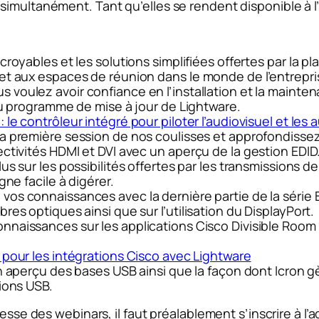
imultanément. Tant qu’elles se rendent disponible à l’
ncroyables et les solutions simplifiées offertes par la
et aux espaces de réunion dans le monde de l’entrepri
s voulez avoir confiance en l’installation et la maint
 du programme de mise à jour de Lightware.
le contrôleur intégré pour piloter l’audiovisuel et les
a première session de nos coulisses et approfondissez
ctivités HDMI et DVI avec un aperçu de la gestion EDID
lus sur les possibilités offertes par les transmissions 
gne facile à digérer.
vos connaissances avec la dernière partie de la série
es optiques ainsi que sur l’utilisation du DisplayPort.
nnaissances sur les applications Cisco Divisible Room 
 pour les intégrations Cisco avec Lightware
un aperçu des bases USB ainsi que la façon dont Icron
ions USB.
esse des webinars, il faut préalablement s’inscrire à l’