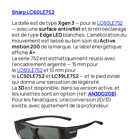
Sharp LC60LE752
La dalle est de type
Xgen 3
— pour le
LC60LE752
— avec une
surface antireflet
et le rétroéclairage
est de type
Edge LED
blanches. L’amélioration du
mouvement est laissé au bon soin du
Active
motion 200
de la marque. Le label énergétique
affiche
A+
.
La série 752 est esthétiquement réussi avec
l’encadrement argenté — 15 mm pour
le
LC60LE752
et 10 mm pour
le
LC50LE752
et
LC39LE752
— et le pied évidé
qui donne une sensation de légèreté.
La
3D
est disponible, dans sa version active, et
les lunettes sont en option (ref:
AN3DG20B
)
.
Pour les fanatiques, une conversion 2D/3D
existe, avec ajustement de la profondeur.