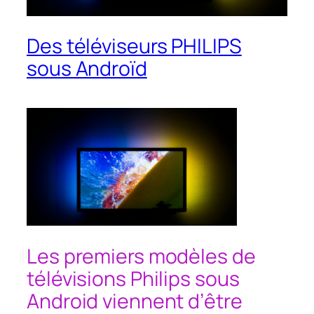
Des téléviseurs PHILIPS
sous Androïd
Les premiers modèles de
télévisions Philips sous
Android viennent d’être