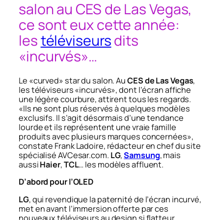
salon au CES de Las Vegas,
ce sont eux cette année:
les
téléviseurs
dits
«incurvés»…
Le «curved» star du salon. Au
CES de Las Vegas
,
les téléviseurs «incurvés», dont l’écran affiche
une légère courbure, attirent tous les regards.
«Ils ne sont plus réservés à quelques modèles
exclusifs. Il s’agit désormais d’une tendance
lourde et ils représentent une vraie famille
produits avec plusieurs marques concernées»,
constate Frank Ladoire, rédacteur en chef du site
spécialisé AVCesar.com.
LG
,
Samsung
, mais
aussi
Haier
,
TCL
… les modèles affluent.
D’abord pour l’OLED
LG
, qui revendique la paternité de l’écran incurvé,
met en avant l’immersion offerte par ces
nouveaux téléviseurs au design si flatteur.