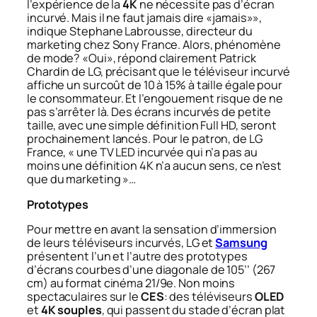
l’expérience de la
4K
ne nécessite pas d’écran
incurvé. Mais il ne faut jamais dire «jamais»»,
indique Stephane Labrousse, directeur du
marketing chez Sony France. Alors, phénomène
de mode? «Oui», répond clairement Patrick
Chardin de LG, précisant que le téléviseur incurvé
affiche un surcoût de 10 à 15% à taille égale pour
le consommateur. Et l’engouement risque de ne
pas s’arrêter là. Des écrans incurvés de petite
taille, avec une simple définition Full HD, seront
prochainement lancés. Pour le patron, de LG
France, « une TV LED incurvée qui n’a pas au
moins une définition 4K n’a aucun sens, ce n’est
que du marketing »…
Prototypes
Pour mettre en avant la sensation d’immersion
de leurs téléviseurs incurvés, LG et
Samsung
présentent l’un et l’autre des prototypes
d’écrans courbes d’une diagonale de 105’’ (267
cm) au format cinéma 21/9e. Non moins
spectaculaires sur le
CES
: des téléviseurs
OLED
et
4K souples
, qui passent du stade d’écran plat