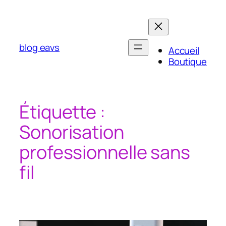
Aller
au
contenu
blog eavs
Accueil
Boutique
Étiquette :
Sonorisation
professionnelle sans
fil