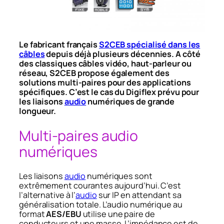
Le fabricant français
S2CEB spécialisé dans les
câbles
depuis déjà plusieurs décennies. A côté
des classiques câbles vidéo, haut-parleur ou
réseau, S2CEB propose également des
solutions multi-paires pour des applications
spécifiques. C’est le cas du Digiflex prévu pour
les liaisons
audio
numériques de grande
longueur.
Multi-paires audio
numériques
Les liaisons
audio
numériques sont
extrêmement courantes aujourd’hui. C’est
l’alternative à l’
audio
sur IP en attendant sa
généralisation totale. L’audio numérique au
format
AES/EBU
utilise une paire de
conducteurs et une masse. L’impédance est de