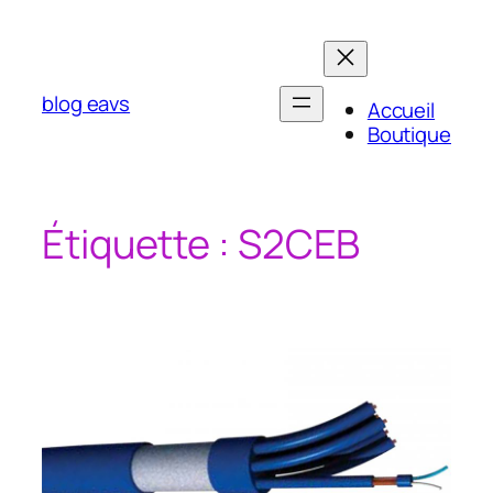
Aller
au
contenu
blog eavs
Accueil
Boutique
Étiquette :
S2CEB